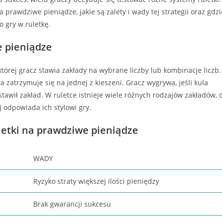
prawdziwe pieniądze, jakie są zalety i wady tej strategii oraz gdzi
 gry w ruletkę.
e pieniądze
tórej gracz stawia zakłady na wybrane liczby lub kombinacje liczb.
ra zatrzymuje się na jednej z kieszeni. Gracz wygrywa, jeśli kula
ostawił zakład. W ruletce istnieje wiele różnych rodzajów zakładów, 
j odpowiada ich stylowi gry.
letki na prawdziwe pieniądze
WADY
Ryzyko straty większej ilości pieniędzy
Brak gwarancji sukcesu