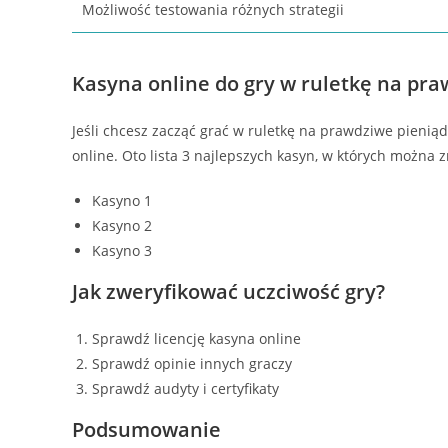
Możliwość testowania różnych strategii
Kasyna online do gry w ruletkę na pr
Jeśli chcesz zacząć grać w ruletkę na prawdziwe pieni
online. Oto lista 3 najlepszych kasyn, w których można 
Kasyno 1
Kasyno 2
Kasyno 3
Jak zweryfikować uczciwość gry?
Sprawdź licencję kasyna online
Sprawdź opinie innych graczy
Sprawdź audyty i certyfikaty
Podsumowanie