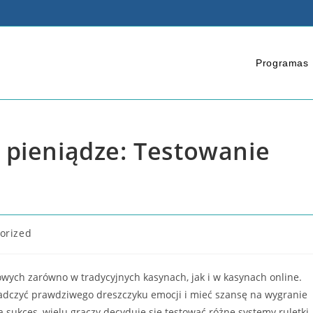
Programas
 pieniądze: Testowanie
orized
owych zarówno w tradycyjnych kasynach, jak i w kasynach online.
adczyć prawdziwego dreszczyku emocji i mieć szansę na wygranie
 sukces, wielu graczy decyduje się testować różne systemy ruletki.