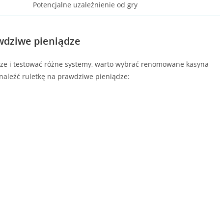
Potencjalne uzależnienie od gry
awdziwe pieniądze
ądze i testować różne systemy, warto wybrać renomowane kasyna
znaleźć ruletkę na prawdziwe pieniądze: