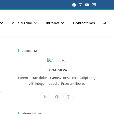
Aula Virtual
Intranet
Contáctenos
Alterna
búsqu
About Me
SARAH SILVA
de
Lorem ipsum dolor sit amet, consectetur adipiscing
elit. Integer nec odio. Praesent libero.
la
Newsletter