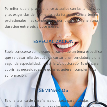
Permiten que el profesional se actualice con las tendencias
y las exigencias del momento, esta forma se convierten en
profesionales mas competitivos, por lo general tienen una
duración entre seis y doce meses.
ESPECIALIZACION
Suele conocerse como especialización de un tema especifico
que se desarrolla después de cursar una licenciatura o una
segunda especialidad, maestría y/o doctorado. Es útil para
cubrir las necesidades de quienes quieren complementar
su formación.
SEMINARIOS
Es una tecnica de enseñanza utilizada para trabajar,
profundizar y extender el conocimiento en una rama del