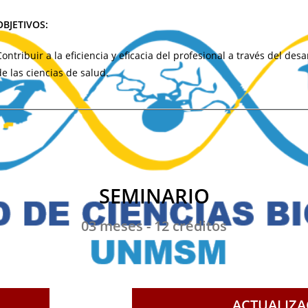
OBJETIVOS:
Contribuir a la eficiencia y eficacia del profesional a través del d
de las ciencias de salud.
SEMINARIO
03 meses - 12 créditos
ACTUALIZA