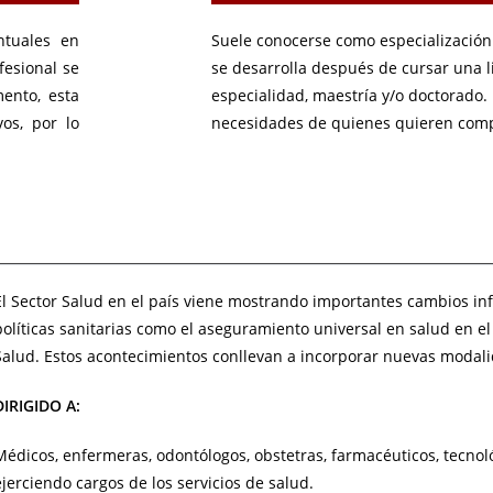
tuales en
Suele conocerse como especialización
fesional se
se desarrolla después de cursar una 
mento, esta
especialidad, maestría y/o doctorado. E
os, por lo
necesidades de quienes quieren com
El Sector Salud en el país viene mostrando importantes cambios in
políticas sanitarias como el aseguramiento universal en salud en e
Salud. Estos acontecimientos conllevan a incorporar nuevas modalid
DIRIGIDO A:
Médicos, enfermeras, odontólogos, obstetras, farmacéuticos, tecn
ejerciendo cargos de los servicios de salud.