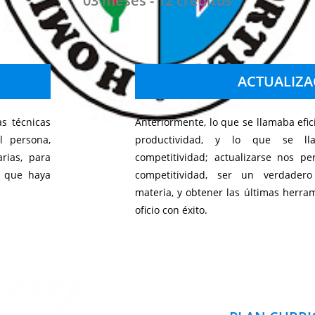
03 meses - 12 créditos
ACTUALIZA
s técnicas
Anteriormente, lo que se llamaba efi
l persona,
productividad, y lo que se ll
rias, para
competitividad; actualizarse nos p
s que haya
competitividad, ser un verdadero
materia, y obtener las últimas herr
oficio con éxito.