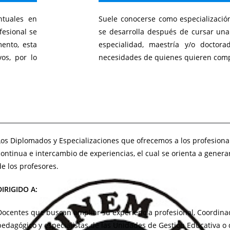
tuales en
Suele conocerse como especializació
fesional se
se desarrolla después de cursar una
mento, esta
especialidad, maestría y/o doctora
os, por lo
necesidades de quienes quieren com
Los Diplomados y Especializaciones que ofrecemos a los profesiona
continua e intercambio de experiencias, el cual se orienta a gener
de los profesores.
DIRIGIDO A:
Docentes que buscan ampliar su experiencia profesional, Coordina
pedagógico y especialistas de las Unidades de Gestión Educativa o