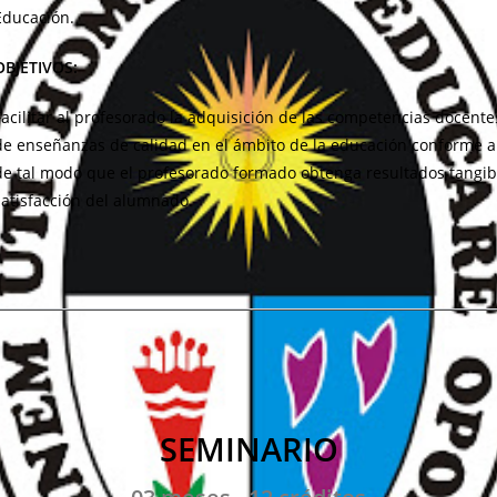
Educación.
OBJETIVOS:
Facilitar al profesorado la adquisición de las competencias docente
de enseñanzas de calidad en el ámbito de la educación conforme a
de tal modo que el profesorado formado obtenga resultados tangib
satisfacción del alumnado.
SEMINARIO