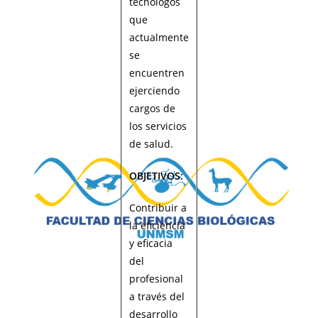
tecnológos
que
actualmente
se
encuentren
ejerciendo
cargos de
los servicios
de salud.
OBJETIVOS:
Contribuir a
la eficiencia
y eficacia
del
profesional
a través del
desarrollo